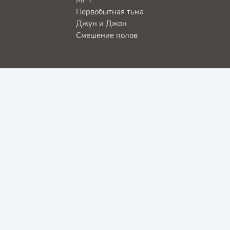
Первобытная тьма
Джун и Джон
Смешение полов