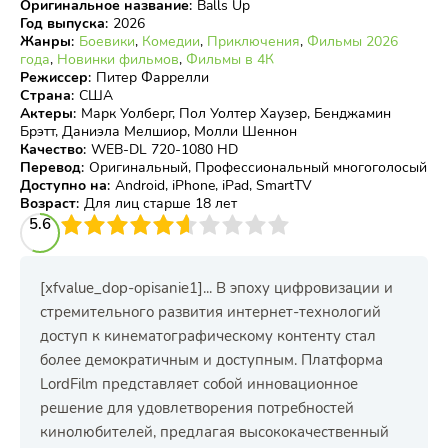
Оригинальное название
:
Balls Up
Год выпуска
:
2026
Жанры
:
Боевики
,
Комедии
,
Приключения
,
Фильмы 2026
года
,
Новинки фильмов
,
Фильмы в 4К
Режиссер
:
Питер Фаррелли
Страна
:
США
Актеры
:
Марк Уолберг, Пол Уолтер Хаузер, Бенджамин
Брэтт, Даниэла Мелшиор, Молли Шеннон
Качество
:
WEB-DL 720-1080 HD
Перевод
:
Оригинальный, Профессиональный многоголосый
Доступно на
:
Android, iPhone, iPad, SmartTV
Возраст
:
Для лиц старше 18 лет
3
5.6
4
5
6
7
8
9
10
[xfvalue_dop-opisanie1]... В эпоху цифровизации и
стремительного развития интернет-технологий
доступ к кинематографическому контенту стал
более демократичным и доступным. Платформа
LordFilm представляет собой инновационное
решение для удовлетворения потребностей
кинолюбителей, предлагая высококачественный