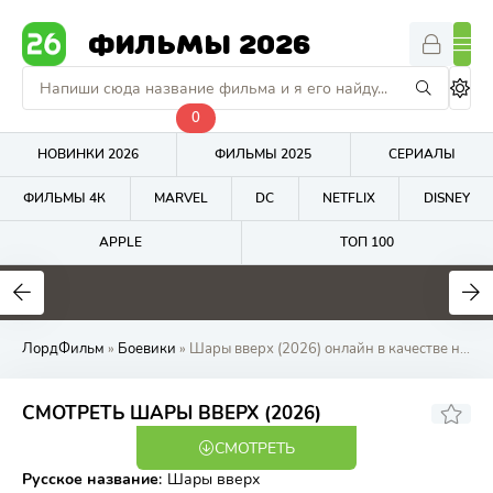
ФИЛЬМЫ 2026
0
НОВИНКИ 2026
ФИЛЬМЫ 2025
СЕРИАЛЫ
ФИЛЬМЫ 4К
MARVEL
DC
NETFLIX
DISNEY
APPLE
ТОП 100
7.2
6.5
1
ЛордФильм
»
Боевики
» Шары вверх (2026) онлайн в качестве на ЛордФильм
5.38
СМОТРЕТЬ ШАРЫ ВВЕРХ (2026)
СМОТРЕТЬ
WEB-DL
Русское название
:
Шары вверх