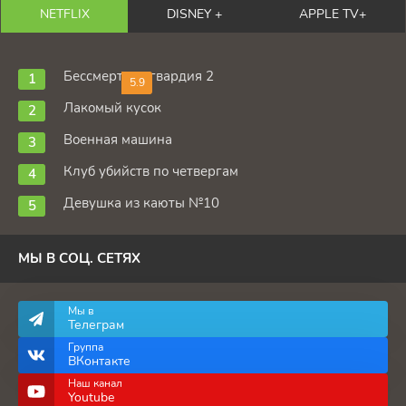
NETFLIX
DISNEY +
APPLE TV+
Бессмертная гвардия 2
5.9
Лакомый кусок
Военная машина
Клуб убийств по четвергам
Девушка из каюты №10
МЫ В СОЦ. СЕТЯХ
Мы в
Телеграм
Группа
ВКонтакте
Наш канал
Youtube