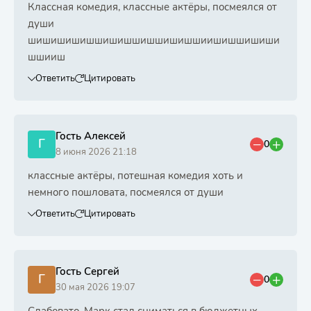
Классная комедия, классные актёры, посмеялся от
души
шишишишишшишишшишшишишшиишишшишиши
шшииш
Ответить
Цитировать
Гость Алексей
Г
0
8 июня 2026 21:18
классные актёры, потешная комедия хоть и
немного пошловата, посмеялся от души
Ответить
Цитировать
Гость Сергей
Г
0
30 мая 2026 19:07
Слабовато, Марк стал сниматься в бюджетных