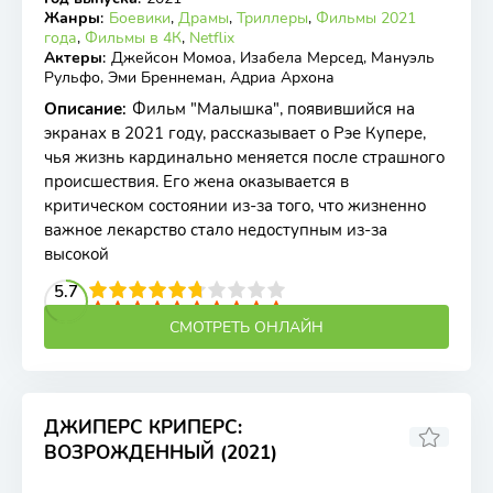
Жанры
:
Боевики
,
Драмы
,
Триллеры
,
Фильмы 2021
года
,
Фильмы в 4К
,
Netflix
Актеры
:
Джейсон Момоа, Изабела Мерсед, Мануэль
Рульфо, Эми Бреннеман, Адриа Архона
Описание
:
Фильм "Малышка", появившийся на
экранах в 2021 году, рассказывает о Рэе Купере,
чья жизнь кардинально меняется после страшного
происшествия. Его жена оказывается в
критическом состоянии из-за того, что жизненно
важное лекарство стало недоступным из-за
высокой
2
3
4
5.7
5
6
7
8
9
10
СМОТРЕТЬ ОНЛАЙН
ДЖИПЕРС КРИПЕРС:
ВОЗРОЖДЕННЫЙ (2021)
3.93
2.6