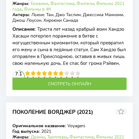
Жанры
:
Боевики
,
Фантастика
,
Фэнтези
,
Фильмы 2021
года
,
Фильмы в 4К
Актеры
:
Льюис Тан, Джо Таслим, Джессика Макнэми,
Джош Лоусон, Хироюки Санада
Описание
:
Триста лет назад храбрый воин Хандзо
Хасаши потерпел поражение в битве с
могущественным криомантом, который превратил
его жену и сына в ледяные статуи. Сам Хандзо был
отправлен в Преисподнюю, оставив в живых лишь
свою маленькую дочь. Ее спас бог грома Рэйвен,
2
3
4
7.1
5
6
7
8
9
10
СМОТРЕТЬ ОНЛАЙН
ПОКОЛЕНИЕ ВОЯДЖЕР (2021)
6.21
5.5
Оригинальное название
:
Voyagers
BDRip
Год выпуска
:
2021
Жанры
:
Драмы
,
Триллеры
,
Фантастика
,
Фильмы 2021