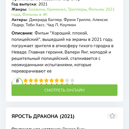
Год выпуска
:
2021
Жанры
:
Боевики
,
Криминал
,
Триллеры
,
Фильмы 2021
года
,
Фильмы в 4К
Актеры
:
Джерард Батлер, Фрэнк Грилло, Алексис
Лодер, Тоби Хасс, Чад Л. Коулмэн
Описание
:
Фильм "Хороший, плохой,
полицейский", вышедший на экраны в 2021 году,
погружает зрителя в атмосферу тихого городка в
Неваде. Главная героиня, Валери Янг, молодой и
решительный полицейский, сталкивается с
неожиданными испытаниями, которые
переворачивают её
2
3
4
5
8
6
7
8
9
10
СМОТРЕТЬ ОНЛАЙН
ЯРОСТЬ ДРАКОНА (2021)
2.7