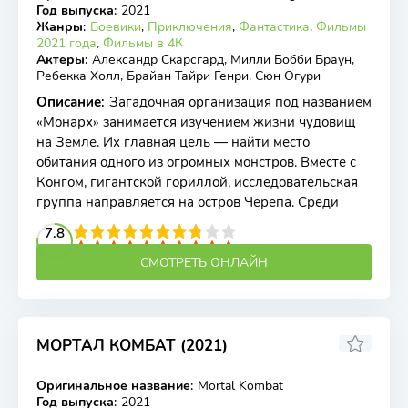
Год выпуска
:
2021
Жанры
:
Боевики
,
Приключения
,
Фантастика
,
Фильмы
2021 года
,
Фильмы в 4К
Актеры
:
Александр Скарсгард, Милли Бобби Браун,
Ребекка Холл, Брайан Тайри Генри, Сюн Огури
Описание
:
Загадочная организация под названием
«Монарх» занимается изучением жизни чудовищ
на Земле. Их главная цель — найти место
обитания одного из огромных монстров. Вместе с
Конгом, гигантской гориллой, исследовательская
группа направляется на остров Черепа. Среди
2
3
4
7.8
5
6
7
8
9
10
СМОТРЕТЬ ОНЛАЙН
МОРТАЛ КОМБАТ (2021)
6.17
6.1
Оригинальное название
:
Mortal Kombat
WEB-DL
Год выпуска
:
2021