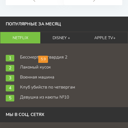
ПОПУЛЯРНЫЕ ЗА МЕСЯЦ
NETFLIX
DISNEY +
APPLE TV+
Бессмертная гвардия 2
5.9
Лакомый кусок
Военная машина
Клуб убийств по четвергам
Девушка из каюты №10
МЫ В СОЦ. СЕТЯХ