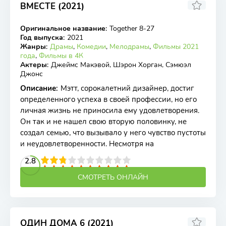
ВМЕСТЕ (2021)
6.12
6.2
Оригинальное название
:
Together 8-27
WEB-DL
Год выпуска
:
2021
Жанры
:
Драмы
,
Комедии
,
Мелодрамы
,
Фильмы 2021
года
,
Фильмы в 4К
Актеры
:
Джеймс Макэвой, Шэрон Хорган, Сэмюэл
Джонс
Описание
:
Мэтт, сорокалетний дизайнер, достиг
определенного успеха в своей профессии, но его
личная жизнь не приносила ему удовлетворения.
Он так и не нашел свою вторую половинку, не
создал семью, что вызывало у него чувство пустоты
и неудовлетворенности. Несмотря на
2
3
4
2.8
5
6
7
8
9
10
СМОТРЕТЬ ОНЛАЙН
ОДИН ДОМА 6 (2021)
2.93
3.6