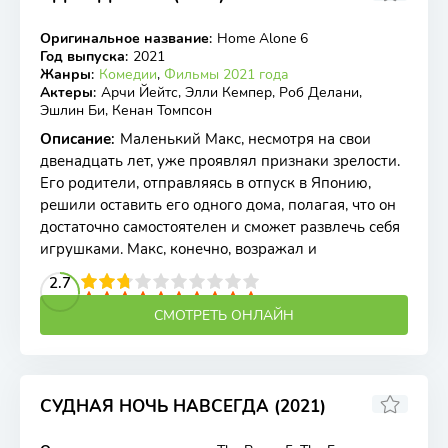
Оригинальное название
:
Home Alone 6
WEB-DL
Год выпуска
:
2021
Жанры
:
Комедии
,
Фильмы 2021 года
Актеры
:
Арчи Йейтс, Элли Кемпер, Роб Делани,
Эшлин Би, Кенан Томпсон
Описание
:
Маленький Макс, несмотря на свои
двенадцать лет, уже проявлял признаки зрелости.
Его родители, отправляясь в отпуск в Японию,
решили оставить его одного дома, полагая, что он
достаточно самостоятелен и сможет развлечь себя
игрушками. Макс, конечно, возражал и
2
3
4
2.7
5
6
7
8
9
10
СМОТРЕТЬ ОНЛАЙН
СУДНАЯ НОЧЬ НАВСЕГДА (2021)
5.63
5.4