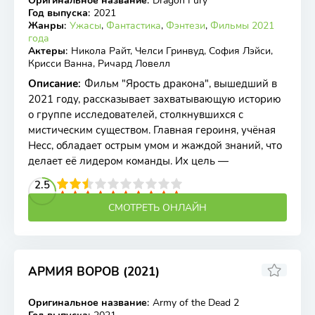
Оригинальное название
:
Dragon Fury
WEB-DL
Год выпуска
:
2021
Жанры
:
Ужасы
,
Фантастика
,
Фэнтези
,
Фильмы 2021
года
Актеры
:
Никола Райт, Челси Гринвуд, София Лэйси,
Крисси Ванна, Ричард Ловелл
Описание
:
Фильм "Ярость дракона", вышедший в
2021 году, рассказывает захватывающую историю
о группе исследователей, столкнувшихся с
мистическим существом. Главная героиня, учёная
Несс, обладает острым умом и жаждой знаний, что
делает её лидером команды. Их цель —
2
3
4
2.5
5
6
7
8
9
10
СМОТРЕТЬ ОНЛАЙН
АРМИЯ ВОРОВ (2021)
6.41
6.4
Оригинальное название
:
Army of the Dead 2
WEB-DL