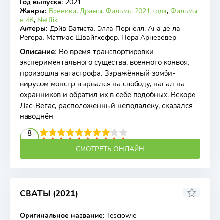
Год выпуска
:
2021
Жанры
:
Боевики
,
Драмы
,
Фильмы 2021 года
,
Фильмы
в 4К
,
Netflix
Актеры
:
Дэйв Батиста, Элла Пернелл, Ана де ла
Регера, Маттиас Швайгхёфер, Нора Арнезедер
Описание
:
Во время транспортировки
экспериментального существа, военного конвоя,
произошла катастрофа. Заражённый зомби-
вирусом монстр вырвался на свободу, напал на
охранников и обратил их в себе подобных. Вскоре
Лас-Вегас, расположенный неподалёку, оказался
наводнён
2
3
4
5
8
6
7
8
9
10
СМОТРЕТЬ ОНЛАЙН
СВАТЫ (2021)
7.1
Оригинальное название
:
Tesciowie
WEB-DL