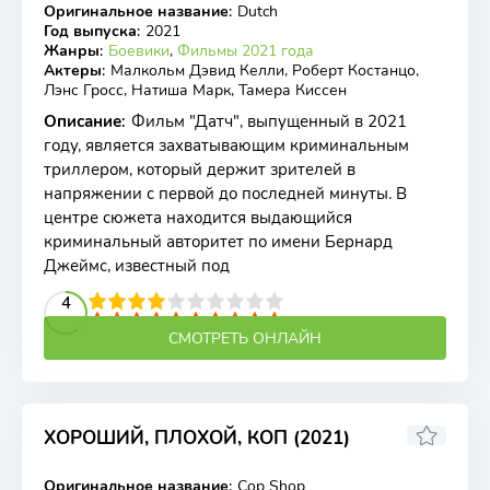
Оригинальное название
:
Dutch
WEB-DL
Год выпуска
:
2021
Жанры
:
Боевики
,
Фильмы 2021 года
Актеры
:
Малкольм Дэвид Келли, Роберт Костанцо,
Лэнс Гросс, Натиша Марк, Тамера Киссен
Описание
:
Фильм "Датч", выпущенный в 2021
году, является захватывающим криминальным
триллером, который держит зрителей в
напряжении с первой до последней минуты. В
центре сюжета находится выдающийся
криминальный авторитет по имени Бернард
Джеймс, известный под
2
3
4
5
4
6
7
8
9
10
СМОТРЕТЬ ОНЛАЙН
ХОРОШИЙ, ПЛОХОЙ, КОП (2021)
6.14
6.2
Оригинальное название
:
Cop Shop
BDRip