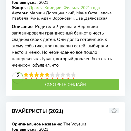
Год выпуска
:
2021
Жанры
:
Драмы
,
Комедии
,
Фильмы 2021 года
Актеры
:
Марцин Дороциньский, Майя Осташевска,
Изабела Куна, Адам Воронович, Эва Далковская
Описание
:
Родители Лукаша и Вероники
запланировали грандиозный банкет в честь
свадьбы своих детей. Они долго готовились к
этому событию, приглашали гостей, выбирали
место и меню. Но неожиданно всё пошло
наперекосяк. Лукаш, который должен был стать
женихом, объявил, что
2
3
4
5
5
6
7
8
9
10
СМОТРЕТЬ ОНЛАЙН
ВУАЙЕРИСТЫ (2021)
6.46
6.1
Оригинальное название
:
The Voyeurs
WEB-DL
Год выпуска
:
2021