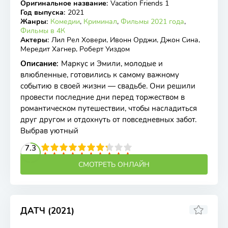
Оригинальное название
:
Vacation Friends 1
WEB-DL
Год выпуска
:
2021
Жанры
:
Комедии
,
Криминал
,
Фильмы 2021 года
,
Фильмы в 4К
Актеры
:
Лил Рел Ховери, Ивонн Орджи, Джон Сина,
Мередит Хагнер, Роберт Уиздом
Описание
:
Маркус и Эмили, молодые и
влюбленные, готовились к самому важному
событию в своей жизни — свадьбе. Они решили
провести последние дни перед торжеством в
романтическом путешествии, чтобы насладиться
друг другом и отдохнуть от повседневных забот.
Выбрав уютный
2
3
4
7.3
5
6
7
8
9
10
СМОТРЕТЬ ОНЛАЙН
ДАТЧ (2021)
4.3