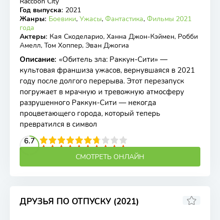
Raccoon City
Год выпуска
:
2021
Жанры
:
Боевики
,
Ужасы
,
Фантастика
,
Фильмы 2021
года
Актеры
:
Кая Скоделарио, Ханна Джон-Кэймен, Робби
Амелл, Том Хоппер, Эван Джогиа
Описание
:
«Обитель зла: Раккун-Сити» —
культовая франшиза ужасов, вернувшаяся в 2021
году после долгого перерыва. Этот перезапуск
погружает в мрачную и тревожную атмосферу
разрушенного Раккун-Сити — некогда
процветающего города, который теперь
превратился в символ
2
3
4
6.7
5
6
7
8
9
10
СМОТРЕТЬ ОНЛАЙН
ДРУЗЬЯ ПО ОТПУСКУ (2021)
6.47
6.3