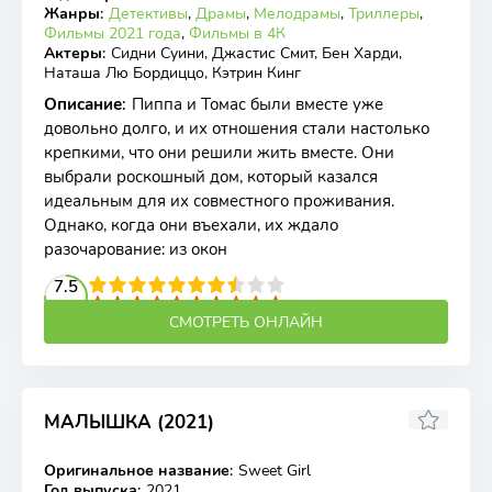
Жанры
:
Детективы
,
Драмы
,
Мелодрамы
,
Триллеры
,
Фильмы 2021 года
,
Фильмы в 4К
Актеры
:
Сидни Суини, Джастис Смит, Бен Харди,
Наташа Лю Бордиццо, Кэтрин Кинг
Описание
:
Пиппа и Томас были вместе уже
довольно долго, и их отношения стали настолько
крепкими, что они решили жить вместе. Они
выбрали роскошный дом, который казался
идеальным для их совместного проживания.
Однако, когда они въехали, их ждало
разочарование: из окон
2
3
4
7.5
5
6
7
8
9
10
СМОТРЕТЬ ОНЛАЙН
МАЛЫШКА (2021)
5.57
5.5
Оригинальное название
:
Sweet Girl
WEB-DL
Год выпуска
:
2021