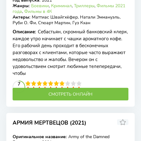
Год выпуска
:
2021
Жанры
:
Боевики
,
Криминал
,
Триллеры
,
Фильмы 2021
года
,
Фильмы в 4К
Актеры
:
Маттиас Швайгхёфер, Натали Эммануэль,
Руби О. Фи, Стюарт Мартин, Гуз Кхан
Описание
:
Себастьян, скромный банковский клерк,
каждое утро начинает с чашки ароматного кофе.
Его рабочий день проходит в бесконечных
разговорах с клиентами, которые часто выражают
недовольство и жалобы. Вечером он с
удовольствием смотрит любимые телепередачи,
чтобы
2
3
4
5
7
6
7
8
9
10
СМОТРЕТЬ ОНЛАЙН
АРМИЯ МЕРТВЕЦОВ (2021)
5.9
5.8
Оригинальное название
:
Army of the Damned
WEB-DL