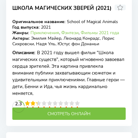
ШКОЛА МАГИЧЕСКИХ ЗВЕРЕЙ (2021)
7.88
5.4
Оригинальное название
:
School of Magical Animals
BDRip
Год выпуска
:
2021
Жанры
:
Приключения
,
Фэнтези
,
Фильмы 2021 года
Актеры
:
Эмилия Майер, Леонард Конрадс, Лорис
Сихровски, Надя Уль, Юстус фон Донаньи
Описание
:
В 2021 году вышел фильм "Школа
магических существ", который мгновенно завоевал
сердца зрителей. Эта картина привлекла
внимание публики захватывающим сюжетом и
удивительными приключениями. Главные герои —
дети, Бенни и Ида, чья жизнь кардинально
меняется,
2
3
4
2.3
5
6
7
8
9
10
СМОТРЕТЬ ОНЛАЙН