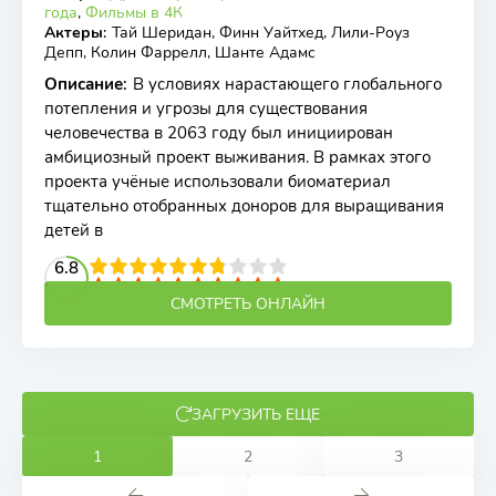
года
,
Фильмы в 4К
Актеры
:
Тай Шеридан, Финн Уайтхед, Лили-Роуз
Депп, Колин Фаррелл, Шанте Адамс
Описание
:
В условиях нарастающего глобального
потепления и угрозы для существования
человечества в 2063 году был инициирован
амбициозный проект выживания. В рамках этого
проекта учёные использовали биоматериал
тщательно отобранных доноров для выращивания
детей в
2
3
4
6.8
5
6
7
8
9
10
СМОТРЕТЬ ОНЛАЙН
ЗАГРУЗИТЬ ЕЩЕ
1
2
3