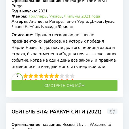
Оригинальное название
:
The Purge 5: The Forever
BDRip
Purge
Год выпуска
:
2021
Жанры
:
Триллеры
,
Ужасы
,
Фильмы 2021 года
Актеры
:
Ана де ла Регера, Теноч Уэрта, Джош Лукас,
Ливен Рамбин, Кэссиди Фриман
Описание
:
Прошло несколько лет после
президентских выборов, на которых победил
Чарли Роан. Тогда, после долгого периода хаоса и
страха, была отменена «Судная ночь» — ежегодное
событие, когда на один день все законы и правила
отменялись, и каждый мог стать жертвой или
2
3
4
5
7
6
7
8
9
10
СМОТРЕТЬ ОНЛАЙН
ОБИТЕЛЬ ЗЛА: РАККУН СИТИ (2021)
5.4
5.2
Оригинальное название
:
Resident Evil - Welcome to
BDRip