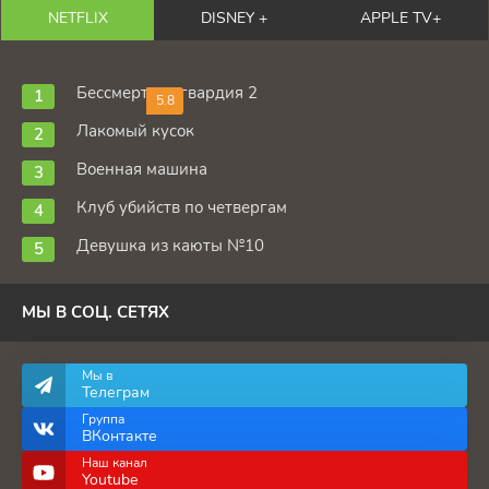
NETFLIX
DISNEY +
APPLE TV+
Бессмертная гвардия 2
5.8
Лакомый кусок
Военная машина
Клуб убийств по четвергам
Девушка из каюты №10
МЫ В СОЦ. СЕТЯХ
Мы в
Телеграм
Группа
ВКонтакте
Наш канал
Youtube