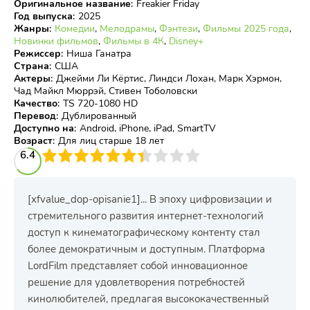
Оригинальное название
:
Freakier Friday
Год выпуска
:
2025
Жанры
:
Комедии
,
Мелодрамы
,
Фэнтези
,
Фильмы 2025 года
,
Новинки фильмов
,
Фильмы в 4К
,
Disney+
Режиссер
:
Ниша Ганатра
Страна
:
США
Актеры
:
Джейми Ли Кёртис, Линдси Лохан, Марк Хэрмон,
Чад Майкл Мюррэй, Стивен Тоболовски
Качество
:
TS 720-1080 HD
Перевод
:
Дублированный
Доступно на
:
Android, iPhone, iPad, SmartTV
Возраст
:
Для лиц старше 18 лет
3
6.4
4
5
6
7
8
9
10
[xfvalue_dop-opisanie1]... В эпоху цифровизации и
стремительного развития интернет-технологий
доступ к кинематографическому контенту стал
более демократичным и доступным. Платформа
LordFilm представляет собой инновационное
решение для удовлетворения потребностей
кинолюбителей, предлагая высококачественный