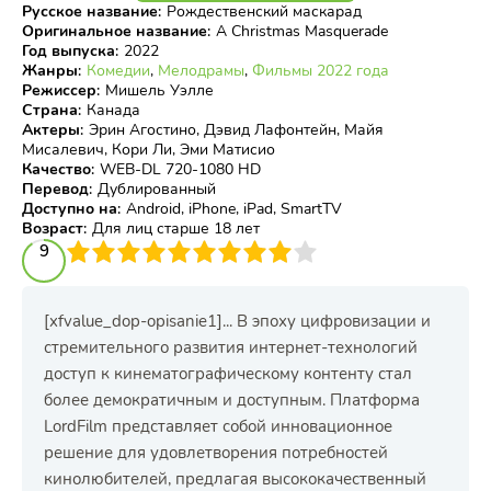
Русское название
:
Рождественский маскарад
Оригинальное название
:
A Christmas Masquerade
Год выпуска
:
2022
Жанры
:
Комедии
,
Мелодрамы
,
Фильмы 2022 года
Режиссер
:
Мишель Уэлле
Страна
:
Канада
Актеры
:
Эрин Агостино, Дэвид Лафонтейн, Майя
Мисалевич, Кори Ли, Эми Матисио
Качество
:
WEB-DL 720-1080 HD
Перевод
:
Дублированный
Доступно на
:
Android, iPhone, iPad, SmartTV
Возраст
:
Для лиц старше 18 лет
3
4
9
5
6
7
8
9
10
[xfvalue_dop-opisanie1]... В эпоху цифровизации и
стремительного развития интернет-технологий
доступ к кинематографическому контенту стал
более демократичным и доступным. Платформа
LordFilm представляет собой инновационное
решение для удовлетворения потребностей
кинолюбителей, предлагая высококачественный