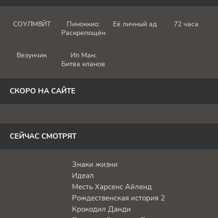
СОУЛМ8ЙТ
Пиноккио:
Её личный ад
72 часа
Раскрепощённый
Везунчик
Ип Ман:
Битва кланов
СКОРО НА САЙТЕ
СЕЙЧАС СМОТРЯТ
Знаки жизни
Идеал
Месть Харсенс Айленд
Рождественская история 2
Крокодил Данди