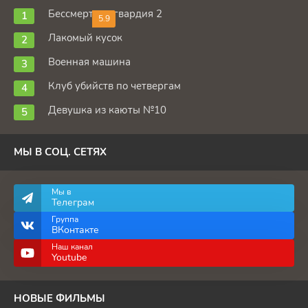
Бессмертная гвардия 2
5.9
Лакомый кусок
Военная машина
Клуб убийств по четвергам
Девушка из каюты №10
МЫ В СОЦ. СЕТЯХ
Мы в
Телеграм
Группа
ВКонтакте
Наш канал
Youtube
НОВЫЕ ФИЛЬМЫ