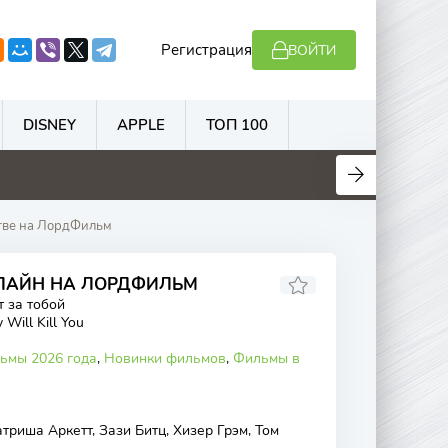
Регистрация
ВОЙТИ
DISNEY
APPLE
ТОП 100
.7
4.4
5.5
6.9
стве на ЛордФильм
ОНЛАЙН НА ЛОРДФИЛЬМ
т за тобой
 Will Kill You
ьмы 2026 года
,
Новинки фильмов
,
Фильмы в
триша Аркетт, Зази Битц, Хизер Грэм, Том