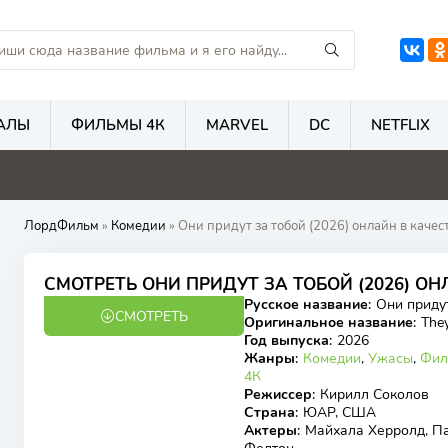
АЛЫ
ФИЛЬМЫ 4К
MARVEL
DC
NETFLIX
4.8
4.7
4.6
5
ЛордФильм
»
Комедии
» Они придут за тобой (2026) онлайн в каче
6.59
6.5
СМОТРЕТЬ ОНИ ПРИДУТ ЗА ТОБОЙ (2026) 
Русское название
:
Они приду
СМОТРЕТЬ
WEB-DL
Оригинальное название
:
They
Год выпуска
:
2026
Жанры
:
Комедии
,
Ужасы
,
Фил
4К
Режиссер
:
Кирилл Соколов
Страна
:
ЮАР, США
Актеры
:
Майхала Херролд, Па