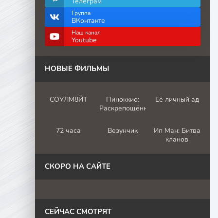
Телеграм
Группа
ВКонтакте
Наш канал
Youtube
НОВЫЕ ФИЛЬМЫ
СОУЛМ8ЙТ
Пиноккио:
Её личный ад
Раскрепощённый
72 часа
Везунчик
Ип Ман: Битва
кланов
СКОРО НА САЙТЕ
СЕЙЧАС СМОТРЯТ