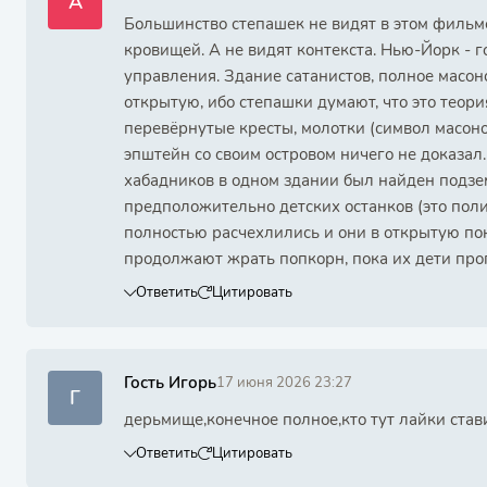
А
Большинство степашек не видят в этом фильме 
кровищей. А не видят контекста. Нью-Йорк - г
управления. Здание сатанистов, полное масон
открытую, ибо степашки думают, что это теор
перевёрнутые кресты, молотки (символ масонов
эпштейн со своим островом ничего не доказал
хабадников в одном здании был найден подзе
предположительно детских останков (это поли
полностью расчехлились и они в открытую по
продолжают жрать попкорн, пока их дети пр
Ответить
Цитировать
Гость Игорь
17 июня 2026 23:27
Г
дерьмище,конечное полное,кто тут лайки став
Ответить
Цитировать