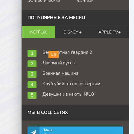
Фантастические
Фэнтези
ПОПУЛЯРНЫЕ ЗА МЕСЯЦ
NETFLIX
DISNEY +
APPLE TV+
Бессмертная гвардия 2
5.9
Лакомый кусок
Военная машина
Клуб убийств по четвергам
Девушка из каюты №10
МЫ В СОЦ. СЕТЯХ
Мы в