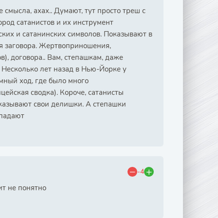
смысла, ахах.. Думают, тут просто треш с
ород сатанистов и их инструмент
ских и сатанинских символов. Показывают в
ия заговора. Жертвоприношения,
), договора.. Вам, степашкам, даже
. Несколько лет назад в Нью-Йорке у
мный ход, где было много
цейская сводка). Короче, сатанисты
казывают свои делишки. А степашки
опадают
-4
ит не понятно