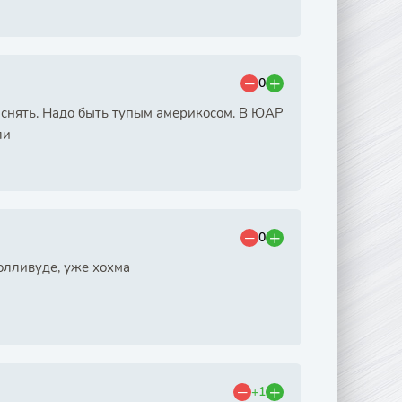
0
 снять. Надо быть тупым америкосом. В ЮАР
ли
0
Голливуде, уже хохма
+1