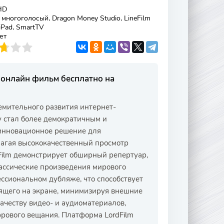
HD
ногоголосый, Dragon Money Studio, LineFilm
 iPad, SmartTV
ет
ь онлайн фильм бесплатно на
тремительного развития интернет-
у стал более демократичным и
 инновационное решение для
лагая высококачественный просмотр
Film демонстрирует обширный репертуар,
ассические произведения мирового
сиональном дубляже, что способствует
ящего на экране, минимизируя внешние
ачеству видео- и аудиоматериалов,
рового вещания. Платформа LordFilm