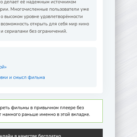
то делает её надежным источником
ории. Многочисленные пользователи уже
т о высоком уровне удовлетворённости
 возможность открыть для себя мир кино
и сериалами без ограничений.
ой»
цовки и смысл фильма
отреть фильмы в привычном плеере без
т намного раньше именно в этой вкладке.
нлайн в качестве бесплатно