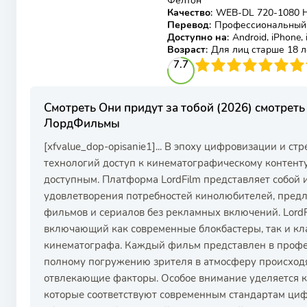
Фелтон
Качество
:
WEB-DL 720-1080 
Перевод
:
Профессиональный м
Доступно на
:
Android, iPhone,
Возраст
:
Для лиц старше 18 л
77
1
2
3
7.7
4
5
6
7
8
9
10
Смотреть Они придут за тобой (2026) смотрет
ЛордФильмы
[xfvalue_dop-opisanie1]... В эпоху цифровизации и с
технологий доступ к кинематографическому контент
доступным. Платформа LordFilm представляет собой
удовлетворения потребностей кинолюбителей, пред
фильмов и сериалов без рекламных включений. Lord
включающий как современные блокбастеры, так и кл
кинематографа. Каждый фильм представлен в профес
полному погружению зрителя в атмосферу происход
отвлекающие факторы. Особое внимание уделяется к
которые соответствуют современным стандартам циф