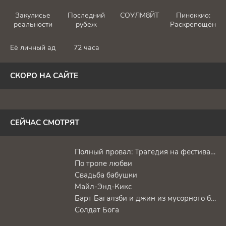
Закулисье
Последний
СОУЛМ8ЙТ
Пиноккио:
реальности
рубеж
Раскрепощённы
Её личный ад
72 часа
СКОРО НА САЙТЕ
СЕЙЧАС СМОТРЯТ
Полный провал: Трагедия на фестивале Astroworld
По тропе любви
Свадьба бабушки
Майл-Энд-Кикс
Барт Багалзби и джин из мусорного бака
Солдат Бога