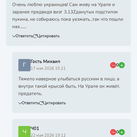
Очень люблю украинцев! Сам живу на Урале и
заранее предвидя визг 3.13Zданутых подстилок
пукина, не собираюсь пока уезжать...так что пошли
нах.......
Ответить
Цитировать
Гость Михаил
Г
0
17 мая 2026 15:21
Тяжело наверное улыбаться русским в лицо, а
внутри такой крысой быть. На Урале он живёт,
предатель.
Ответить
Цитировать
Ч01
Ч
0
22 мая 2026 19:12