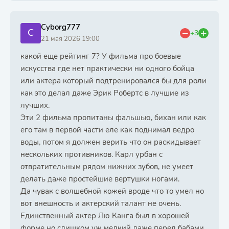
Cyborg777
C
+3
21 мая 2026 19:00
какой еще рейтинг 7? У фильма про боевые
искусства где нет практически ни одного бойца
или актера который подтренировался бы для роли
как это делал даже Эрик Робертс в лучшие из
лучших.
Эти 2 фильма пропитаны фальшью, бихан или как
его там в первой части еле как поднимал ведро
воды, потом я должен верить что он раскидывает
нескольких противников. Карл урбан с
отвратительным рядом нижних зубов, не умеет
делать даже простейшие вертушки ногами.
Да чувак с волшебной кожей вроде что то умел но
вот внешность и актерский талант не очень.
Единственный актер Лю Канга был в хорошей
форме но слишком уж мелкий даже перед бабами