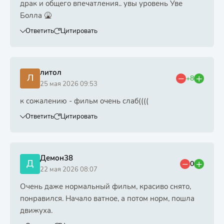
драк и общего впечатления.. увы уровень Уве
Болла 🤮
Ответить
Цитировать
литол
Л
+8
25 мая 2026 09:53
к сожалению - фильм очень слаб((((
Ответить
Цитировать
Демон38
Д
0
22 мая 2026 08:07
Очень даже нормальный фильм, красиво снято,
понравился. Начало ватное, а потом норм, пошла
движуха.