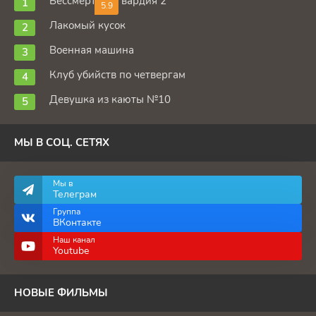
Бессмертная гвардия 2
5.9
Лакомый кусок
Военная машина
Клуб убийств по четвергам
Девушка из каюты №10
МЫ В СОЦ. СЕТЯХ
Мы в
Телеграм
Группа
ВКонтакте
Наш канал
Youtube
НОВЫЕ ФИЛЬМЫ