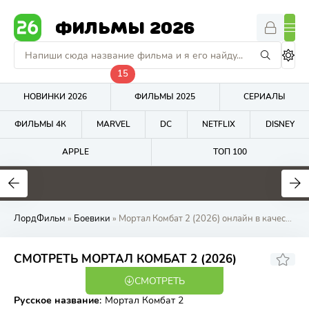
ФИЛЬМЫ 2026
15
НОВИНКИ 2026
ФИЛЬМЫ 2025
СЕРИАЛЫ
ФИЛЬМЫ 4К
MARVEL
DC
NETFLIX
DISNEY
APPLE
ТОП 100
5.9
4.7
7.3
ЛордФильм
»
Боевики
» Мортал Комбат 2 (2026) онлайн в качестве на ЛордФильм
7.03
СМОТРЕТЬ МОРТАЛ КОМБАТ 2 (2026)
СМОТРЕТЬ
WEB-DLRip
Русское название
:
Мортал Комбат 2