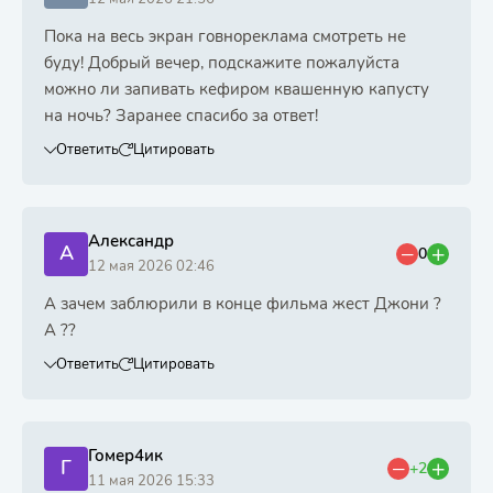
Пока на весь экран говнореклама смотреть не
буду! Добрый вечер, подскажите пожалуйста
можно ли запивать кефиром квашенную капусту
на ночь? Заранее спасибо за ответ!
Ответить
Цитировать
Александр
А
0
12 мая 2026 02:46
А зачем заблюрили в конце фильма жест Джони ?
А ??
Ответить
Цитировать
Гомер4ик
Г
+2
11 мая 2026 15:33