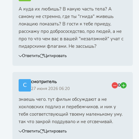
А куда их любишь? В какую часть тела? А
самому не стремно, где ты "гнида" живешь
локацию показать? В гости к тебе приеду,
расскажу про добрососедство, про людей, а не
про то что чем вас в вашей "незалэжней" учат с
пидарскими флагами. Не зассышь?
Ответить
Цитировать
смотритель
С
0
27 июня 2026 06:20
знаешь чего. тут фильм обсуждают а не
хохловских подлиз и перебежчиков. и ник у
тебя соответствующий твоему маленькому уму.
так что закрой поддувало и не отсвечивай.
Ответить
Цитировать