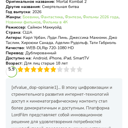
Оригинальное название
:
Mortal Kombat 2
Другие названия
:
Смертельная битва
Год выпуска
:
2026
Жанры
:
Боевики
,
Фантастика
,
Фэнтези
,
Фильмы 2026 года
,
Новинки фильмов
,
Фильмы в 4К
Режиссер
:
Саймон Маккуойд
Страна
:
США
Актеры
:
Карл Урбан, Луди Линь, Джессика Макнэми, Джо
Таслим, Хироюки Санада, Аделин Рудольф, Тати Габриэль
Качество
:
WEB-DLRip 720-1080 HD
Перевод
:
Дублированный
Доступно на
:
Android, iPhone, iPad, SmartTV
Возраст
:
Для лиц старше 18 лет
3
5.9
4
5
6
7
8
9
10
[xfvalue_dop-opisanie1]... В эпоху цифровизации и
стремительного развития интернет-технологий
доступ к кинематографическому контенту стал
более демократичным и доступным. Платформа
LordFilm представляет собой инновационное
решение для удовлетворения потребностей