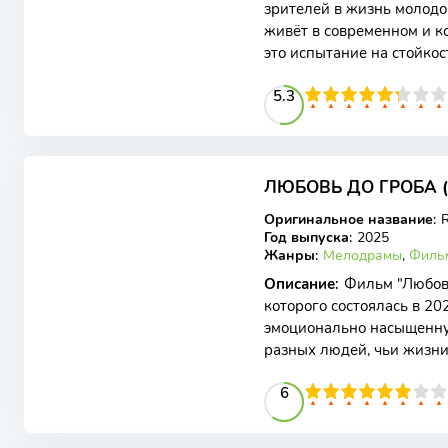
зрителей в жизнь молодо
живёт в современном и к
это испытание на стойкос
ареной для её
53
1
2
3
4
5.3
5
6
7
8
9
10
ЛЮБОВЬ ДО ГРОБА (
WEB-DL
Оригинальное название
:
Год выпуска
:
2025
Жанры
:
Мелодрамы
,
Филь
Описание
:
Фильм "Любовь
которого состоялась в 20
эмоционально насыщенну
разных людей, чьи жизн
значимый момент. Главн
60
1
2
3
4
5
6
6
7
8
9
10