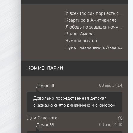
У всех (до сих пор) есть сексуальные проблемы
Квартира в Амитивилле
Любовь по завышенному тарифу
Вилла Аморе
Чумной доктор
Пункт назначения. Аквапарк
КОММЕНТАРИИ
Демон38
08 авг, 17:14
Д
Довольно посредственная детская
сказка,но снято динамично и с юмором.
Дни Сакамото
Демон38
08 авг, 14:30
Д