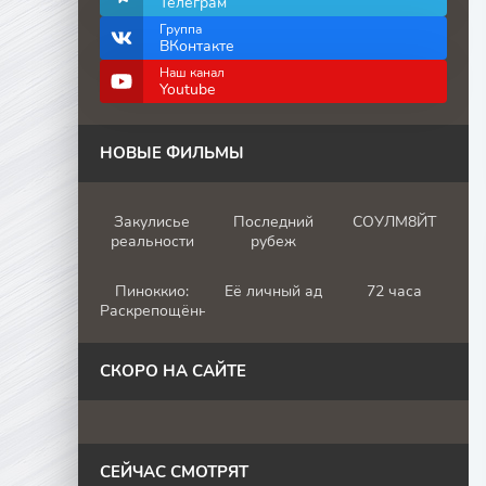
Телеграм
Группа
ВКонтакте
Наш канал
Youtube
НОВЫЕ ФИЛЬМЫ
Закулисье
Последний
СОУЛМ8ЙТ
реальности
рубеж
Пиноккио:
Её личный ад
72 часа
Раскрепощённый
СКОРО НА САЙТЕ
СЕЙЧАС СМОТРЯТ