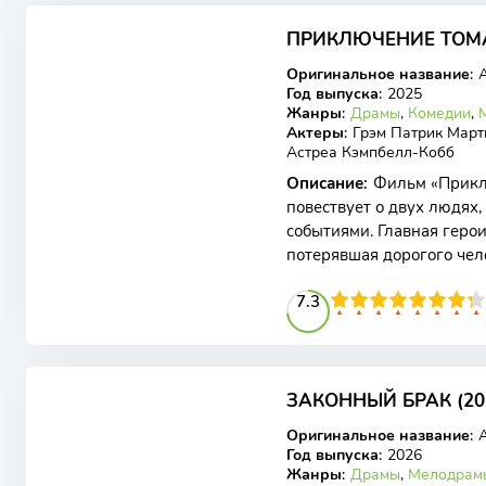
ПРИКЛЮЧЕНИЕ ТОМА
WEB-DL
Оригинальное название
:
Год выпуска
:
2025
Жанры
:
Драмы
,
Комедии
,
Актеры
:
Грэм Патрик Марти
Астреа Кэмпбелл-Кобб
Описание
:
Фильм «Прикл
повествует о двух людях
событиями. Главная геро
потерявшая дорогого чел
столкнувшийся с
73
1
2
3
4
7.3
5
6
7
8
9
10
ЗАКОННЫЙ БРАК (20
WEB-DL
Оригинальное название
:
A
Год выпуска
:
2026
Жанры
:
Драмы
,
Мелодрам