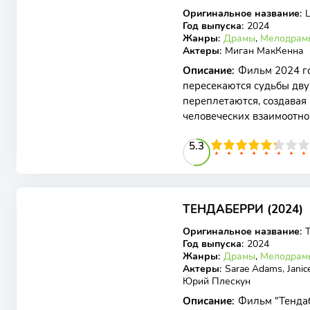
Оригинальное название
:
L
Год выпуска
:
2024
Жанры
:
Драмы
,
Мелодрам
Актеры
:
Миган МакКенна
Описание
:
Фильм 2024 го
пересекаются судьбы дв
переплетаются, создавая
человеческих взаимоотно
стремится к счастью и лю
53
1
2
3
4
5.3
5
6
7
8
9
10
6.4
ТЕНДАБЕРРИ (2024)
WEB-DL
Оригинальное название
:
T
Год выпуска
:
2024
Жанры
:
Драмы
,
Мелодрам
Актеры
:
Sarae Adams, Janic
Юрий Плескун
Описание
:
Фильм "Тендаб