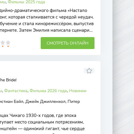
амы
,
Фильмы 2025 года
едийно-драматического фильма «Настало
г, которая сталкивается с чередой неудач.
бучение и стала кинорежиссёром, выпустив
нтернете. Затем Эмилия написала сценарий
СМОТРЕТЬ ОНЛАЙН
he Bride!
ы
,
Фантастика
,
Фильмы 2026 года
,
Новинки
истиан Бэйл, Джейк Джилленхол, Питер
цах Чикаго 1930-х годов, где эпоха
ступает место социальным потрясениям,
нштейн — одинокий гигант, чье сердце