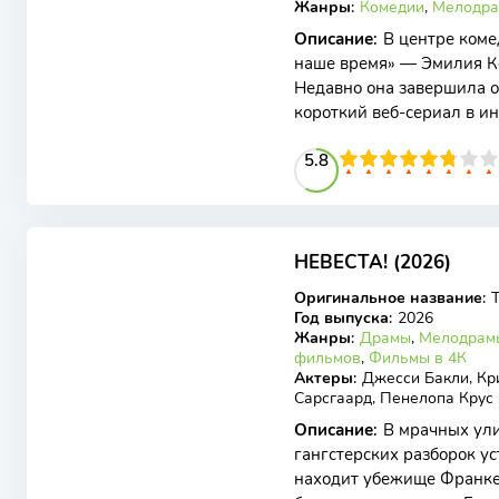
Жанры
:
Комедии
,
Мелодр
Описание
:
В центре ком
наше время» — Эмилия Кон
Недавно она завершила о
короткий веб-сериал в и
боевика и
58
1
2
3
4
5.8
5
6
7
8
9
10
6.31
5.9
НЕВЕСТА! (2026)
WEB-DL
Оригинальное название
:
T
Год выпуска
:
2026
Жанры
:
Драмы
,
Мелодрам
фильмов
,
Фильмы в 4К
Актеры
:
Джесси Бакли, Кр
Сарсгаард, Пенелопа Крус
Описание
:
В мрачных ули
гангстерских разборок у
находит убежище Франке