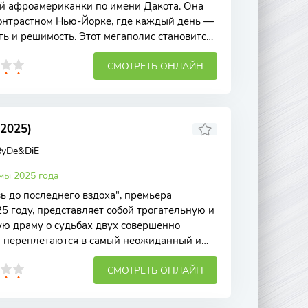
й афроамериканки по имени Дакота. Она
онтрастном Нью-Йорке, где каждый день —
ть и решимость. Этот мегаполис становится
СМОТРЕТЬ ОНЛАЙН
2025)
RyDe&DiE
мы 2025 года
 до последнего вздоха", премьера
25 году, представляет собой трогательную и
ю драму о судьбах двух совершенно
и переплетаются в самый неожиданный и
ый
СМОТРЕТЬ ОНЛАЙН