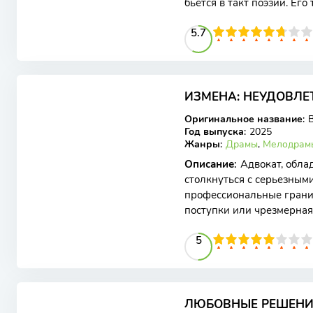
бьется в такт поэзии. Его
доктору Евфронию,
57
1
2
3
4
5.7
5
6
7
8
9
10
ИЗМЕНА: НЕУДОВЛЕТ
WEB-DL
Оригинальное название
:
B
Год выпуска
:
2025
Жанры
:
Драмы
,
Мелодрам
Описание
:
Адвокат, обл
столкнуться с серьезным
профессиональные грани
поступки или чрезмерная 
репутации, доверия и да
50
1
2
3
4
5
5
6
7
8
9
10
ЛЮБОВНЫЕ РЕШЕНИЯ
WEB-DL