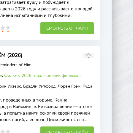
 затрагивает душу и побуждает к
ел в 2026 году и рассказывает о молодой
олнена испытаниями и глубокими
а Сита
СМОТРЕТЬ ОНЛАЙН
М (2026)
Reminders of Him
ы
,
Фильмы 2026 года
,
Новинки фильмов
,
ик Уизерс, Брэдли Уитфорд, Лорен Грэм, Руди
т, проведённых в тюрьме, Кенна
ород в Вайоминге. Её возвращение — это не
ь, а попытка найти осколки своей прежней
век погиб, а её дочь Дием живёт с его
СМОТРЕТЬ ОНЛАЙН