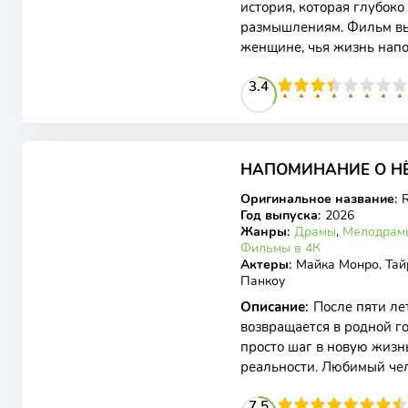
история, которая глубоко
размышлениям. Фильм выш
женщине, чья жизнь нап
переживаниями. С детств
34
1
2
3
4
3.4
5
6
7
8
9
10
7.01
6.5
НАПОМИНАНИЕ О НЁ
WEB-DL
Оригинальное название
:
Год выпуска
:
2026
Жанры
:
Драмы
,
Мелодрам
Фильмы в 4К
Актеры
:
Майка Монро, Тайр
Панкоу
Описание
:
После пяти ле
возвращается в родной г
просто шаг в новую жизн
реальности. Любимый чело
родителями. Все мысли
75
1
2
3
4
7.5
5
6
7
8
9
10