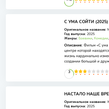
С УМА СОЙТИ (2025)
WEB-DL
Оригинальное название
:
Год выпуска
:
2025
Жанры
:
Боевики
,
Комедии
Описание
:
Фильм «С ума 
центре которой находятся
жизнь кардинально измен
создании большой и дружн
визовом центре и всегда
30
1
2
3
4
5
3
6
7
8
9
10
НАСТАЛО НАШЕ ВРЕМ
WEB-DL
Оригинальное название
:
I
Год выпуска
:
2025