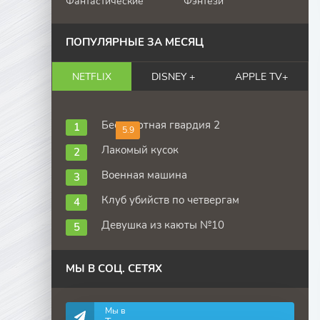
Фантастические
Фэнтези
ПОПУЛЯРНЫЕ ЗА МЕСЯЦ
NETFLIX
DISNEY +
APPLE TV+
Бессмертная гвардия 2
5.9
Лакомый кусок
Военная машина
Клуб убийств по четвергам
Девушка из каюты №10
МЫ В СОЦ. СЕТЯХ
Мы в