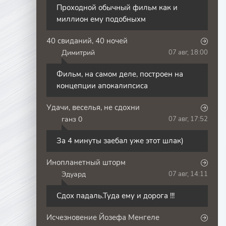
Проходной обычный фильм как и
миллион ему подобныхм
40 свиданий, 40 ночей
Димитрий
07 авг, 18:00
Д
Фильм, на самом деле, построен на
концепции апокалипсиса
Удачи, веселья, не сдохни
ганз 0
07 авг, 17:52
Г
За 4 минуты заебал уже этот шлак)
Инопланетный шторм
Эдуард
07 авг, 14:11
Э
Сдох падаль.Туда ему и дорога !!!
Исчезновение Йозефа Менгеле