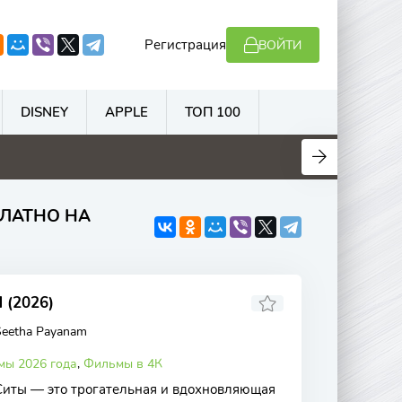
Регистрация
ВОЙТИ
DISNEY
APPLE
ТОП 100
.3
5.8
4.5
5.6
ЛАТНО НА
(2026)
Seetha Payanam
мы 2026 года
,
Фильмы в 4К
Ситы — это трогательная и вдохновляющая