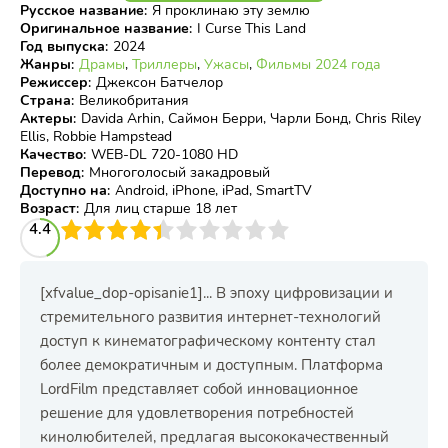
Русское название
:
Я проклинаю эту землю
Оригинальное название
:
I Curse This Land
Год выпуска
:
2024
Жанры
:
Драмы
,
Триллеры
,
Ужасы
,
Фильмы 2024 года
Режиссер
:
Джексон Батчелор
Страна
:
Великобритания
Актеры
:
Davida Arhin, Саймон Берри, Чарли Бонд, Chris Riley
Ellis, Robbie Hampstead
Качество
:
WEB-DL 720-1080 HD
Перевод
:
Многоголосый закадровый
Доступно на
:
Android, iPhone, iPad, SmartTV
Возраст
:
Для лиц старше 18 лет
3
4.4
4
5
6
7
8
9
10
[xfvalue_dop-opisanie1]... В эпоху цифровизации и
стремительного развития интернет-технологий
доступ к кинематографическому контенту стал
более демократичным и доступным. Платформа
LordFilm представляет собой инновационное
решение для удовлетворения потребностей
кинолюбителей, предлагая высококачественный