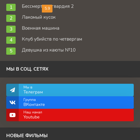
Бессмертная гвардия 2
5.9
Лакомый кусок
Военная машина
Клуб убийств по четвергам
Девушка из каюты №10
МЫ В СОЦ. СЕТЯХ
Мы в
Телеграм
Группа
ВКонтакте
Наш канал
Youtube
НОВЫЕ ФИЛЬМЫ