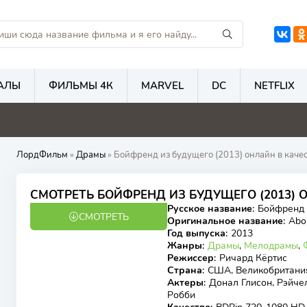
АЛЫ
ФИЛЬМЫ 4К
MARVEL
DC
NETFLIX
4.7
7.4
5.7
2
ЛордФильм
»
Драмы
» Бойфренд из будущего (2013) онлайн в кач
7.91
7.8
СМОТРЕТЬ БОЙФРЕНД ИЗ БУДУЩЕГО (2013)
Русское название
:
Бойфренд 
СМОТРЕТЬ
BDRip
Оригинальное название
:
Abo
Год выпуска
:
2013
Жанры
:
Драмы
,
Мелодрамы
,
Режиссер
:
Ричард Кёртис
Страна
:
США, Великобритани
Актеры
:
Донал Глисон, Рэйче
Робби