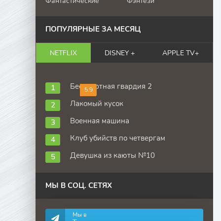
Фантастические
Фэнтези
ПОПУЛЯРНЫЕ ЗА МЕСЯЦ
NETFLIX
DISNEY +
APPLE TV+
Бессмертная гвардия 2
5.9
Лакомый кусок
Военная машина
Клуб убийств по четвергам
Девушка из каюты №10
МЫ В СОЦ. СЕТЯХ
Мы в