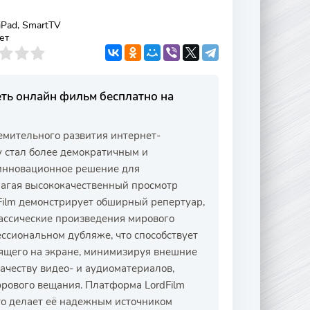
 iPad, SmartTV
ет
еть онлайн фильм бесплатно на
тремительного развития интернет-
у стал более демократичным и
 инновационное решение для
лагая высококачественный просмотр
Film демонстрирует обширный репертуар,
ассические произведения мирового
сиональном дубляже, что способствует
ящего на экране, минимизируя внешние
ачеству видео- и аудиоматериалов,
рового вещания. Платформа LordFilm
то делает её надежным источником