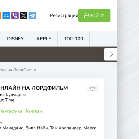
Регистрация
ВОЙТИ
DISNEY
APPLE
ТОП 100
.3
5.9
5.9
6.1
естве на ЛордФильм
 ОНЛАЙН НА ЛОРДФИЛЬМ
из будущего
ut Time
Фантастика
,
Фэнтези
я
л Макадамс, Билл Найи, Том Холландер, Марго