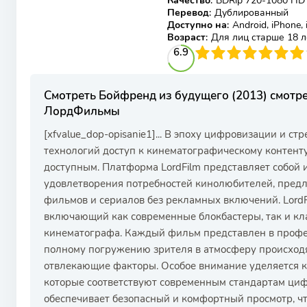
Качество
:
BDRip 720-1080 HD
Перевод
:
Дублированный
Доступно на
:
Android, iPhone,
Возраст
:
Для лиц старше 18 л
69
1
2
3
6.9
4
5
6
7
8
9
10
Смотреть Бойфренд из будущего (2013) смотр
ЛордФильмы
[xfvalue_dop-opisanie1]... В эпоху цифровизации и с
технологий доступ к кинематографическому контент
доступным. Платформа LordFilm представляет собой
удовлетворения потребностей кинолюбителей, пред
фильмов и сериалов без рекламных включений. Lord
включающий как современные блокбастеры, так и кл
кинематографа. Каждый фильм представлен в профес
полному погружению зрителя в атмосферу происход
отвлекающие факторы. Особое внимание уделяется к
которые соответствуют современным стандартам циф
обеспечивает безопасный и комфортный просмотр, ч